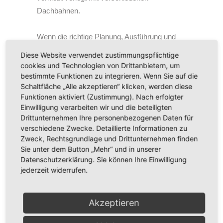
Dachbahnen.
Wenn die richtige Planung, Ausführung und
das richtige Material zusammenkommen,
Diese Website verwendet zustimmungspflichtige
halten Dächer jahrzehntelang. Wir sind ein
cookies und Technologien von Drittanbietern, um
zukunftsorientierter und anerkannter
bestimmte Funktionen zu integrieren. Wenn Sie auf die
Schaltfläche „Alle akzeptieren“ klicken, werden diese
Meisterbetrieb mit besten Referenzen.
Funktionen aktiviert (Zustimmung). Nach erfolgter
Einwilligung verarbeiten wir und die beteiligten
Drittunternehmen Ihre personenbezogenen Daten für
verschiedene Zwecke. Detaillierte Informationen zu
JETZT ANFRAGEN
Zweck, Rechtsgrundlage und Drittunternehmen finden
Sie unter dem Button „Mehr“ und in unserer
Datenschutzerklärung. Sie können Ihre Einwilligung
jederzeit widerrufen.
Akzeptieren