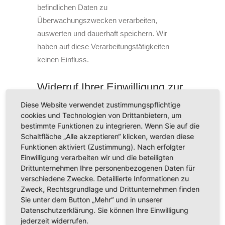
befindlichen Daten zu
Überwachungszwecken verarbeiten,
auswerten und dauerhaft speichern. Wir
haben auf diese Verarbeitungstätigkeiten
keinen Einfluss.
Widerruf Ihrer Einwilligung zur
Datenverarbeitung
Diese Website verwendet zustimmungspflichtige
cookies und Technologien von Drittanbietern, um
Viele Datenverarbeitungsvorgänge sind nur
bestimmte Funktionen zu integrieren. Wenn Sie auf die
mit Ihrer ausdrücklichen Einwilligung möglich.
Schaltfläche „Alle akzeptieren“ klicken, werden diese
Sie können eine bereits erteilte Einwilligung
Funktionen aktiviert (Zustimmung). Nach erfolgter
jederzeit widerrufen. Die Rechtmäßigkeit der
Einwilligung verarbeiten wir und die beteiligten
Drittunternehmen Ihre personenbezogenen Daten für
bis zum Widerruf erfolgten Datenverarbeitung
verschiedene Zwecke. Detaillierte Informationen zu
bleibt vom Widerruf unberührt.
Zweck, Rechtsgrundlage und Drittunternehmen finden
Sie unter dem Button „Mehr“ und in unserer
Widerspruchsrecht gegen die
Datenschutzerklärung. Sie können Ihre Einwilligung
jederzeit widerrufen.